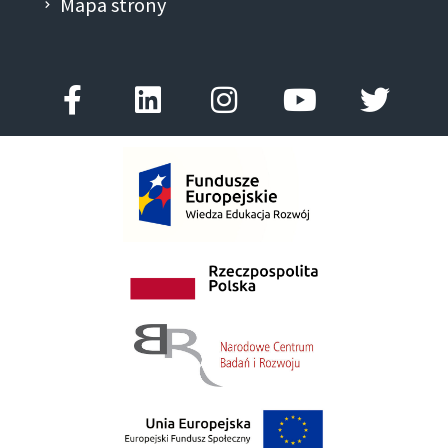
Mapa strony
Facebook-
Linkedin
Instagram
Youtube
Twitt
f