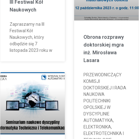
III Festiwal Kół
Naukowych
Zapraszamy na III
Festiwal Kół
Obrona rozprawy
Naukowych, który
odbędzie się 7
doktorskiej mgra
listopada 2023 roku w
inż. Mirosława
Lasara
PRZEWODNICZĄCY
KOMISJI
DOKTORSKIEJ I RADA
NAUKOWA
POLITECHNIKI
OPOLSKIEJ W
DYSCYPLINIE
AUTOMATYKA,
ELEKTRONIKA,
ELEKTROTECHNIKA I