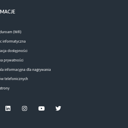
RMACJE
duroam (Wifi)
 informatyczna
racja dostępności
ka prywatności
ula informacyjna dla nagrywania
w telefonicznych
strony
ebook-
Linkedin
Instagram
Youtube
Twitter