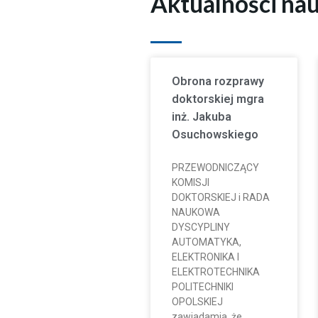
Aktualności na
Obrona rozprawy
doktorskiej mgra
inż. Jakuba
Osuchowskiego
PRZEWODNICZĄCY
KOMISJI
DOKTORSKIEJ i RADA
NAUKOWA
DYSCYPLINY
AUTOMATYKA,
ELEKTRONIKA I
ELEKTROTECHNIKA
POLITECHNIKI
OPOLSKIEJ
zawiadamia, że