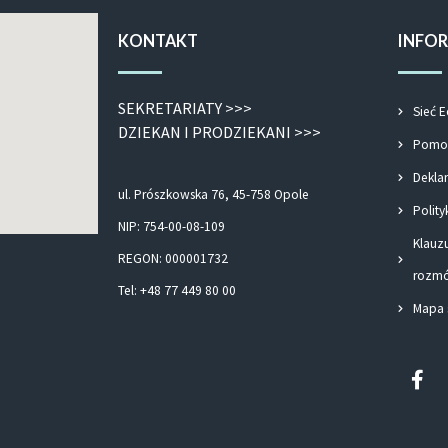
KONTAKT
INFO
SEKRETARIATY >>>
Sieć E
DZIEKAN I PRODZIEKANI >>>
Pomoc
Dekla
ul. Prószkowska 76, 45-758 Opole
Polity
NIP: 754-00-08-109
Klauz
REGON: 000001732
rozmó
Tel: +48 77 449 80 00
Mapa 
Fac
f