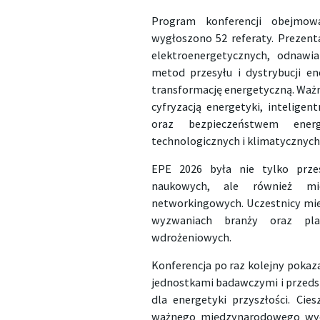
Program konferencji obejmowa
wygłoszono 52 referaty. Prezent
elektroenergetycznych, odnawi
metod przesyłu i dystrybucji en
transformację energetyczną. Waż
cyfryzacją energetyki, intelige
oraz bezpieczeństwem ene
technologicznych i klimatycznych
EPE 2026 była nie tylko przes
naukowych, ale również mi
networkingowych. Uczestnicy mie
wyzwaniach branży oraz pla
wdrożeniowych.
Konferencja po raz kolejny pokaz
jednostkami badawczymi i przed
dla energetyki przyszłości. Ci
ważnego międzynarodowego wyd