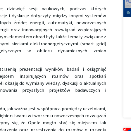
ł dziewięć sesji naukowych, podczas których
acje i dyskusje dotyczyły między innymi systemów
alnych źródeł energii, automatyki, nowoczesnych
ergii oraz innowacyjnych rozwiązań wspierających
nym elementem obrad były także tematy związane z
ntnymi sieciami elektroenergetycznymi (smart grid)
rgetycznym w obliczu dynamicznych zmian
.
trzenią prezentacji wyników badań i osiągnięć
ejscem inspirujących rozmów oraz spotkań
li okazję do wymiany wiedzy, dyskusji o aktualnych
nowania przyszłych projektów badawczych i
ała, jak ważna jest współpraca pomiędzy uczelniami,
siębiorstwami w tworzeniu nowoczesnych rozwiązań
eszymy się, że Opole mogło stać się miejscem tak
arzenia oraz przestrzenią do rozmów o rozwoju