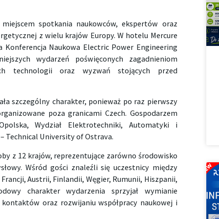
ię miejscem spotkania naukowców, ekspertów oraz
ergetycznej z wielu krajów Europy. W hotelu Mercure
a Konferencja Naukowa Electric Power Engineering
iejszych wydarzeń poświęconych zagadnieniom
ych technologii oraz wyzwań stojących przed
ała szczególny charakter, ponieważ po raz pierwszy
zorganizowane poza granicami Czech. Gospodarzem
 Opolska, Wydział Elektrotechniki, Automatyki i
– Technical University of Ostrava.
soby z 12 krajów, reprezentujące zarówno środowisko
ysłowy. Wśród gości znaleźli się uczestnicy między
Francji, Austrii, Finlandii, Węgier, Rumunii, Hiszpanii,
rodowy charakter wydarzenia sprzyjał wymianie
kontaktów oraz rozwijaniu współpracy naukowej i