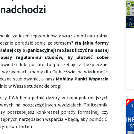
 nadchodzi
nauki, zaliczeń i egzaminów, a wraz z nimi naturalnie
tecznie poradzić sobie ze stresem?
Na jakie formy
alnej czy organizacyjnej) możesz liczyć na naszej
zapisy regulaminu studiów, by ułatwić sobie
owiedzi lub po prostu potrzebujesz bezpiecznej
h wyzwaniach, mamy dla Ciebie świetną wiadomość.
eczne studiowanie, a nasz
Mobilny Punkt Wsparcia
nio w Wasze studenckie progi!
cy PWA będą pełnić dyżury w najpopularniejszych
ównych na poszczególnych wydziałach Politechniki
 czy potrzebujesz konkretnej porady formalnej, czy
ostępnych narzędziach wsparcia – będą, aby pomóc Ci
kszym komfortem.