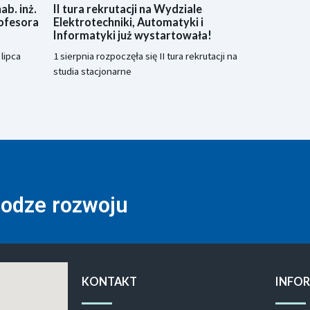
b. inż.
II tura rekrutacji na Wydziale
ofesora
Elektrotechniki, Automatyki i
Informatyki już wystartowała!
lipca
1 sierpnia rozpoczęła się II tura rekrutacji na
studia stacjonarne
rodze rozwoju
KONTAKT
INFO