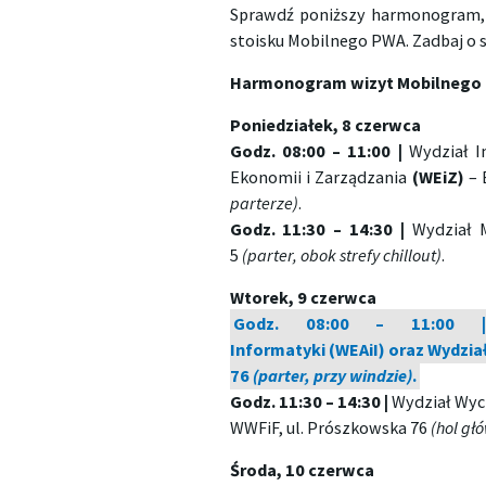
Sprawdź poniższy harmonogram, 
stoisku Mobilnego PWA. Zadbaj o s
Harmonogram wizyt Mobilnego
Poniedziałek, 8 czerwca
Godz. 08:00 – 11:00
|
Wydział In
Ekonomii i Zarządzania
(WEiZ)
– 
parterze)
.
Godz. 11:30 – 14:30 |
Wydział M
5
(parter, obok strefy chillout)
.
Wtorek, 9 czerwca
Godz. 08:00 – 11:00 | W
Informatyki (WEAiI) oraz Wydzia
76
(parter, przy windzie)
.
Godz. 11:30 – 14:30 |
Wydział Wych
WWFiF, ul. Prószkowska 76
(hol gł
Środa, 10 czerwca