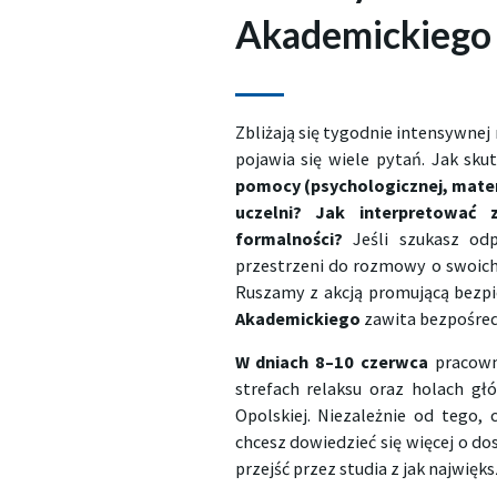
Akademickiego
Zbliżają się tygodnie intensywnej 
pojawia się wiele pytań. Jak sku
pomocy (psychologicznej, materi
uczelni? Jak interpretować 
formalności?
Jeśli szukasz odp
przestrzeni do rozmowy o swoic
Ruszamy z akcją promującą bezpi
Akademickiego
zawita bezpośred
W dniach 8–10 czerwca
pracowni
strefach relaksu oraz holach gł
Opolskiej. Niezależnie od tego,
chcesz dowiedzieć się więcej o d
przejść przez studia z jak najwię