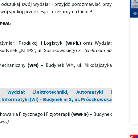
odszukaj swój wydział i przyjdź porozmawiać przy
wój spokój przed sesją – czekamy na Ciebie!
 PWA:
żynierii Produkcji i Logistyki
(WIPiL)
oraz Wydział
Budynek „KLIPS”, ul. Sosnkowskiego 31
(chillroom na
echaniczny
(WM)
– Budynek WM, ul. Mikołajczyka
ydział Elektrotechniki, Automatyki i
ł Informatyki (WI) – Budynek nr 3, ul. Prószkowska
owania Fizycznego i Fizjoterapii
(WWFiF)
– Budynek
ówny)
.