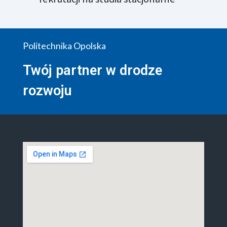
Politechnika Opolska
Twój partner w drodze
rozwoju