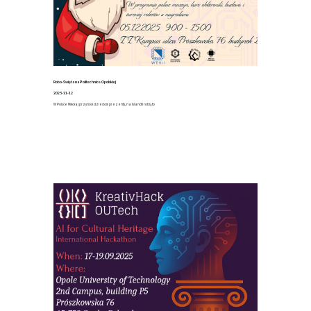
Robo-Święta na Politechnice Opolskiej
2025-11-12
W Polsce Mikołaj przynosi dzieciom prezenty, na Islandii robią to