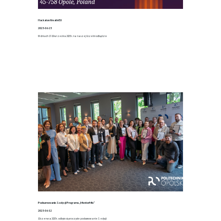
Hackaton KreativEU
2025-06-25
W dniach 17–19 września 2025 r. na naszej Uczelni odbędzie
Podsumowanie 3. edycji Programu „MentorMix”
2025-06-12
10 czerwca 2025 r. odbyło się uroczyste podsumowanie 3. edycji