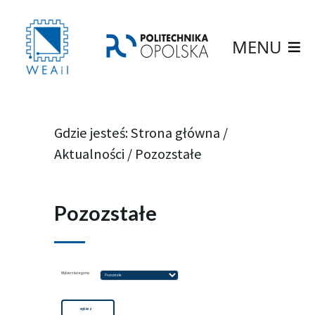
MENU
Gdzie jesteś:
Strona główna
/
Aktualności
/
Pozozstałe
Pozozstałe
Wybierz
Wybierz kategorię:
kategorię:
wybierz