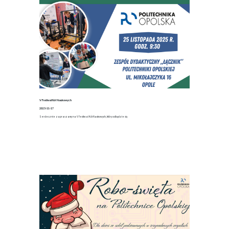
V Festiwal Kół Naukowych
2025-11-17
Serdecznie zapraszamy na V Festiwal Kół Naukowych, który odbędzie się