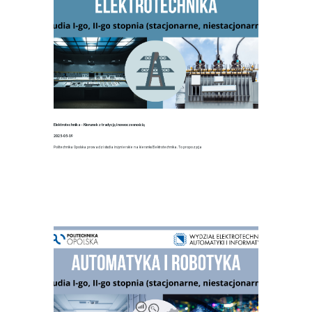
Elektrotechnika – Kierunek z tradycją i nowoczesnością
2025-05-19
Politechnika Opolska prowadzi studia inżynierskie na kierunku Elektrotechnika. To propozycja